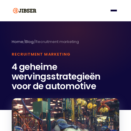
Home
/
Blog
/
Recruitment marketing
RECRUITMENT MARKETING
4 geheime
wervingsstrategieën
voor de automotive